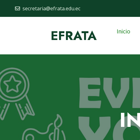
secretaria@efrata.edu.ec
EFRATA
Inicio
I