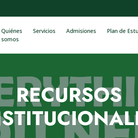
Quiénes
Servicios
Admisiones
Plan de Est
somos
RECURSOS
NSTITUCIONAL